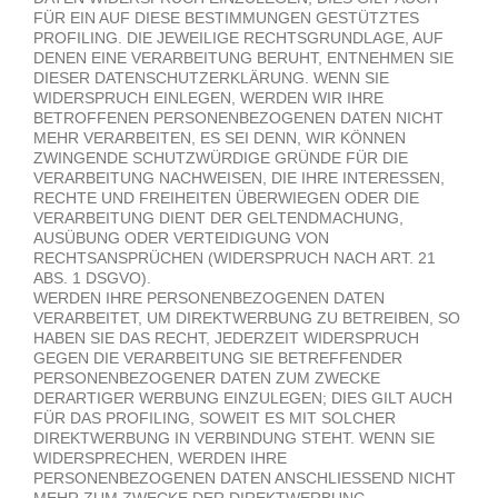
FÜR EIN AUF DIESE BESTIMMUNGEN GESTÜTZTES
PROFILING. DIE JEWEILIGE RECHTSGRUNDLAGE, AUF
DENEN EINE VERARBEITUNG BERUHT, ENTNEHMEN SIE
DIESER DATENSCHUTZERKLÄRUNG. WENN SIE
WIDERSPRUCH EINLEGEN, WERDEN WIR IHRE
BETROFFENEN PERSONENBEZOGENEN DATEN NICHT
MEHR VERARBEITEN, ES SEI DENN, WIR KÖNNEN
ZWINGENDE SCHUTZWÜRDIGE GRÜNDE FÜR DIE
VERARBEITUNG NACHWEISEN, DIE IHRE INTERESSEN,
RECHTE UND FREIHEITEN ÜBERWIEGEN ODER DIE
VERARBEITUNG DIENT DER GELTENDMACHUNG,
AUSÜBUNG ODER VERTEIDIGUNG VON
RECHTSANSPRÜCHEN (WIDERSPRUCH NACH ART. 21
ABS. 1 DSGVO).
WERDEN IHRE PERSONENBEZOGENEN DATEN
VERARBEITET, UM DIREKTWERBUNG ZU BETREIBEN, SO
HABEN SIE DAS RECHT, JEDERZEIT WIDERSPRUCH
GEGEN DIE VERARBEITUNG SIE BETREFFENDER
PERSONENBEZOGENER DATEN ZUM ZWECKE
DERARTIGER WERBUNG EINZULEGEN; DIES GILT AUCH
FÜR DAS PROFILING, SOWEIT ES MIT SOLCHER
DIREKTWERBUNG IN VERBINDUNG STEHT. WENN SIE
WIDERSPRECHEN, WERDEN IHRE
PERSONENBEZOGENEN DATEN ANSCHLIESSEND NICHT
MEHR ZUM ZWECKE DER DIREKTWERBUNG