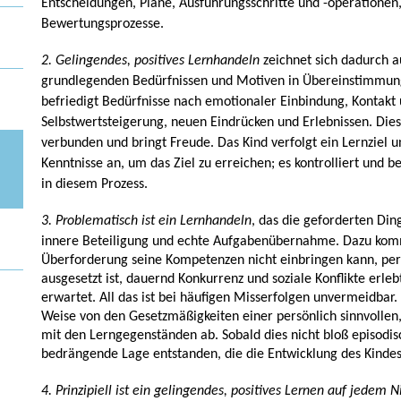
Entscheidungen, Pläne, Ausführungsschritte und -operationen,
Bewertungsprozesse.
2. Gelingendes, positives Lernhandeln
zeichnet sich dadurch a
grundlegenden Bedürfnissen und Motiven in Übereinstimmung 
befriedigt Bedürfnisse nach emotionaler Einbindung, Kontakt 
Selbstwertsteigerung, neuen Eindrücken und Erlebnissen. Die
verbunden und bringt Freude. Das Kind verfolgt ein Lernziel 
Kenntnisse an, um das Ziel zu erreichen; es kontrolliert und b
in diesem Prozess.
3. Problematisch ist ein Lernhandeln
, das die geforderten Din
innere Beteiligung und echte Aufgabenübernahme. Dazu
komm
Überforderung seine Kompetenzen nicht einbringen kann, pe
ausgesetzt ist, dauernd Konkurrenz und soziale Konflikte erl
erwartet. All das ist bei häufigen Misserfolgen unvermeidbar
Weise von den Gesetzmäßigkeiten einer persönlich sinnvollen,
mit den Lerngegenständen ab. Sobald dies nicht bloß episodis
bedrängende Lage entstanden, die die Entwicklung des Kindes
4. Prinzipiell ist ein gelingendes, positives Lernen auf jedem