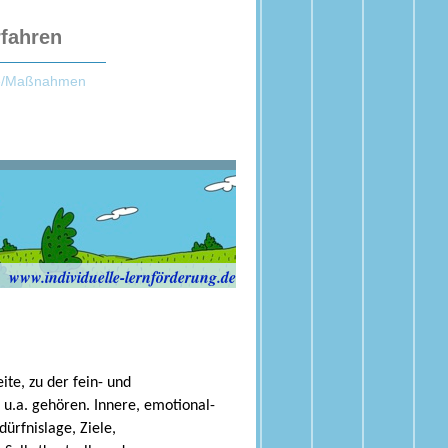
rfahren
le/Maßnahmen
www.individuelle-lernförderung.de
ite, zu der fein- und
u.a. gehören. Innere, emotional-
ürfnislage, Ziele,