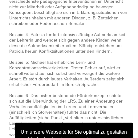
verschiedenste pädagogische Interventionen im Unterricht
nicht zur Mitarbeit oder Aufgabenerledigung bewegen.
Konsequent beschäftigt sie sich in Erklärungssituationen von
Unterrichtsinhalten mit anderen Dingen, z. B. Zettelchen
schreiben oder Federtaschen-Bemalen.
Beispiel 4: Patricia fordert intensiv ständige Aufmerksamkeit
der Lehrerin und wendet sich gegen andere Kinder, wenn
diese die Aufmerksamkeit erhalten. Ständig entstehen um
Patricia herum Konfliktsituationen unter den Kindern.
Beispiel 5: Michael hat erhebliche Lern- und
Konzentrationsschwierigkeiten! Treten Fehler auf, wird er
schnell wütend auf sich selbst und verweigert die weitere
Arbeit. Er stört durch lautes Verhalten. Außerdem zeigt sich
erheblicher Förderbedarf im Bereich Sprache.
Beispiel 6: Das bisher bestehende Förderkonzept richtete
sich auf die Überwindung der LRS. Zu einer Änderung der
Verhaltensauffälligkeiten im Lernen und Lernverhalten
(einschließlich Störverhalten) führte das nicht. Die
Auffälligkeiten (siehe Punkt „Verhalten in unterschiedlichen
Lernsituationen“) beeinträchtigen die Lernentwicklung und
Leistung. Deshalb soll ein neues Förderkonzept entwickelt
Um unsere Webseite für Sie optimal zu gestalten
werden.