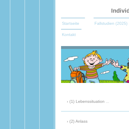
Indivi
Startseite
Fallstudien (2025)
Kontakt
(1) Lebenssituation ...
(2) Anlass