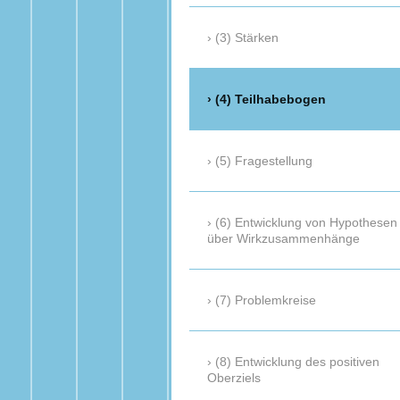
(3) Stärken
(4) Teilhabebogen
(5) Fragestellung
(6) Entwicklung von Hypothesen
über Wirkzusammenhänge
(7) Problemkreise
(8) Entwicklung des positiven
Oberziels