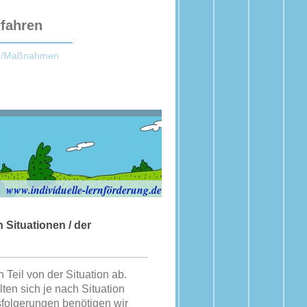
rfahren
le/Maßnahmen
www.individuelle-lernförderung.de
 Situationen / der
Teil von der Situation ab.
en sich je nach Situation
sfolgerungen benötigen wir