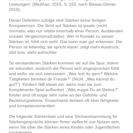
Leistungen“ (Blickhan, 2015, S. 155; nach Biswas-Diener,
2010).
Dieser Definition zufolge sind Stärken keine fertigen
Kompetenzen. Die Sicht auf Stärken ist ipsativ (nicht
normativ, also nur relativ innerhalb einer Person, Ausblenden
sozialer Vergleichsmaßstäbe). Wer in Kontakt zu seinen
Stärken ist, fühlt sich wohl. Das kann man gut erkennen: Die
Person ist lebendig, sie spricht klarer, zeigt mehr Ausdruck,
sitzt bzw. steht aufrechter.
So verstandenen Stärken kommen wir auf die Spur, indem
wir erkunden, wodurch die Person sich angesprochen fühlt
und wofür sie sich interessiert: „Was tust du gern? Welche
Tätigkeiten bereiten dir Freude?“ (Nicht: „Was kannst du
gut?“). Kindern fällt etwas ein, wenn man sie zum
Komplimente-Spiel auffordert. „Was magst Du an Melina?“
Kinder sind oft sogar sehr nahe an der Gefühls- und
Beziehungsebene. Erwachsene denken oft eher fähigkeits-
und kompetenzorientiert.
Die folgende Stärkenliste und eine Stichwortsammlung für
Stärkengespräche können Ihnen vielleicht von Nutzen sein,
wenn Sie über die Stärken eines Kindes oder Jugendlichen
nachdenken.